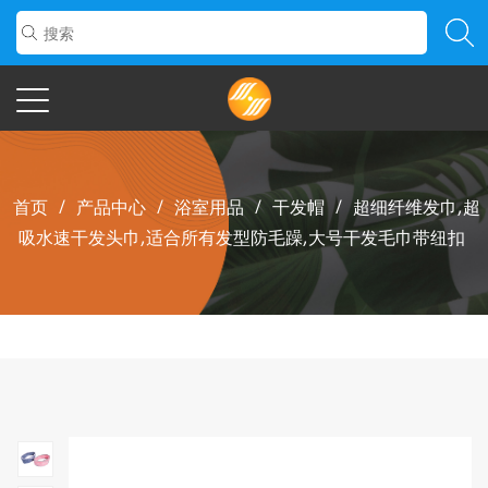
首页
/
产品中心
/
浴室用品
/
干发帽
/
超细纤维发巾,超
吸水速干发头巾,适合所有发型防毛躁,大号干发毛巾带纽扣